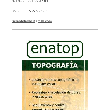
Tel./Fax:
981 87 47 83
Móvil:
636 53 57 60
xerardotarrio@gmail.com